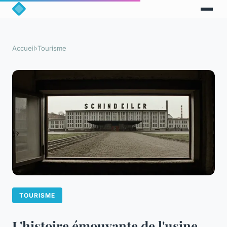
Accueil
›
Tourisme
TOURISME
L'histoire émouvante de l'usine