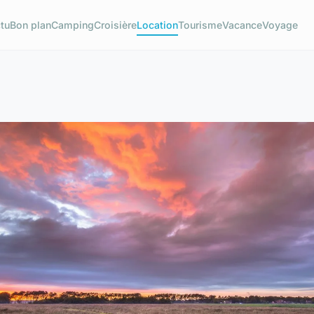
tu
Bon plan
Camping
Croisière
Location
Tourisme
Vacance
Voyage