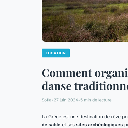
LOCATION
Comment organise
danse traditionne
Sofia
•
27 juin 2024
•
5 min de lecture
La Grèce est une destination de rêve p
de sable
et ses
sites archéologiques
pr