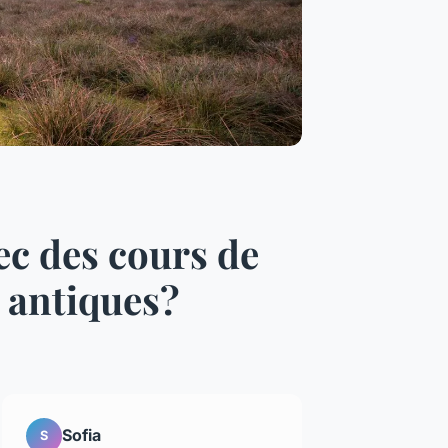
c des cours de
s antiques?
Sofia
S