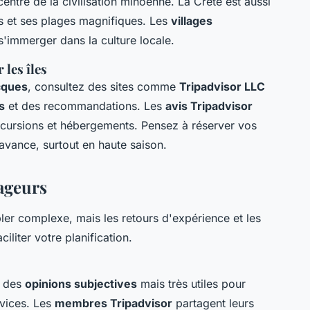
entre de la civilisation minoenne. La Crète est aussi
s et ses plages magnifiques. Les
villages
s'immerger dans la culture locale.
 les îles
cques
, consultez des sites comme
Tripadvisor LLC
s
et des recommandations. Les
avis Tripadvisor
excursions et hébergements. Pensez à réserver vos
'avance, surtout en haute saison.
yageurs
er complexe, mais les retours d'expérience et les
liter votre planification.
t des
opinions subjectives
mais très utiles pour
rvices. Les
membres Tripadvisor
partagent leurs